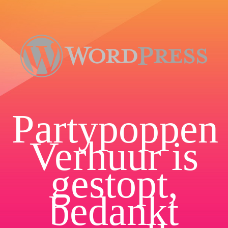
Partypoppen
Verhuur is
gestopt,
bedankt