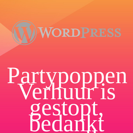
Partypoppen
Verhuur is
gestopt,
bedankt